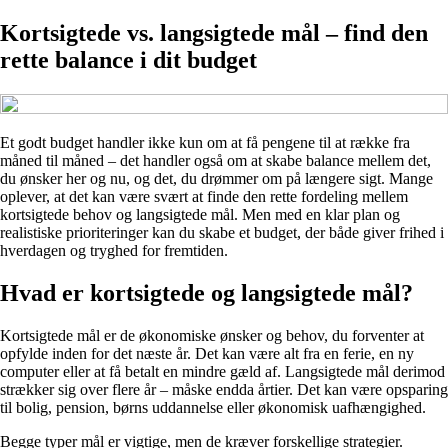
Kortsigtede vs. langsigtede mål – find den
rette balance i dit budget
Et godt budget handler ikke kun om at få pengene til at række fra
måned til måned – det handler også om at skabe balance mellem det,
du ønsker her og nu, og det, du drømmer om på længere sigt. Mange
oplever, at det kan være svært at finde den rette fordeling mellem
kortsigtede behov og langsigtede mål. Men med en klar plan og
realistiske prioriteringer kan du skabe et budget, der både giver frihed i
hverdagen og tryghed for fremtiden.
Hvad er kortsigtede og langsigtede mål?
Kortsigtede mål er de økonomiske ønsker og behov, du forventer at
opfylde inden for det næste år. Det kan være alt fra en ferie, en ny
computer eller at få betalt en mindre gæld af. Langsigtede mål derimod
strækker sig over flere år – måske endda årtier. Det kan være opsparing
til bolig, pension, børns uddannelse eller økonomisk uafhængighed.
Begge typer mål er vigtige, men de kræver forskellige strategier.