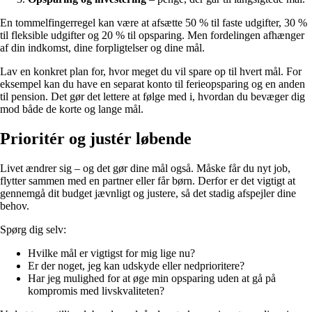
En tommelfingerregel kan være at afsætte 50 % til faste udgifter, 30 %
til fleksible udgifter og 20 % til opsparing. Men fordelingen afhænger
af din indkomst, dine forpligtelser og dine mål.
Lav en konkret plan for, hvor meget du vil spare op til hvert mål. For
eksempel kan du have en separat konto til ferieopsparing og en anden
til pension. Det gør det lettere at følge med i, hvordan du bevæger dig
mod både de korte og lange mål.
Prioritér og justér løbende
Livet ændrer sig – og det gør dine mål også. Måske får du nyt job,
flytter sammen med en partner eller får børn. Derfor er det vigtigt at
gennemgå dit budget jævnligt og justere, så det stadig afspejler dine
behov.
Spørg dig selv:
Hvilke mål er vigtigst for mig lige nu?
Er der noget, jeg kan udskyde eller nedprioritere?
Har jeg mulighed for at øge min opsparing uden at gå på
kompromis med livskvaliteten?