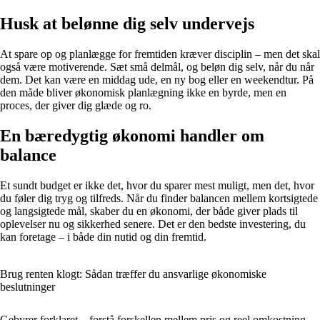
Husk at belønne dig selv undervejs
At spare op og planlægge for fremtiden kræver disciplin – men det skal
også være motiverende. Sæt små delmål, og beløn dig selv, når du når
dem. Det kan være en middag ude, en ny bog eller en weekendtur. På
den måde bliver økonomisk planlægning ikke en byrde, men en
proces, der giver dig glæde og ro.
En bæredygtig økonomi handler om
balance
Et sundt budget er ikke det, hvor du sparer mest muligt, men det, hvor
du føler dig tryg og tilfreds. Når du finder balancen mellem kortsigtede
og langsigtede mål, skaber du en økonomi, der både giver plads til
oplevelser nu og sikkerhed senere. Det er den bedste investering, du
kan foretage – i både din nutid og din fremtid.
Brug renten klogt: Sådan træffer du ansvarlige økonomiske
beslutninger
Gebyrer forklaret – forstå forskellen mellem pris og reel omkostning