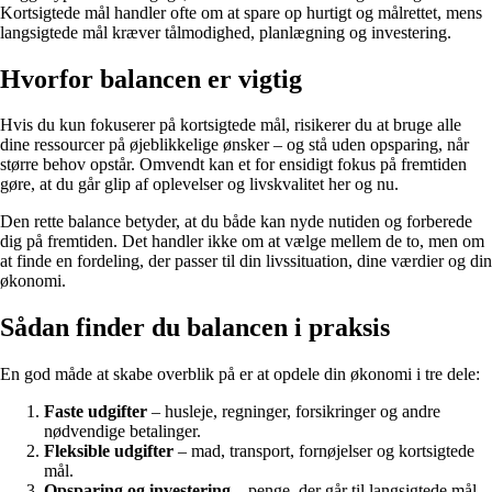
Kortsigtede mål handler ofte om at spare op hurtigt og målrettet, mens
langsigtede mål kræver tålmodighed, planlægning og investering.
Hvorfor balancen er vigtig
Hvis du kun fokuserer på kortsigtede mål, risikerer du at bruge alle
dine ressourcer på øjeblikkelige ønsker – og stå uden opsparing, når
større behov opstår. Omvendt kan et for ensidigt fokus på fremtiden
gøre, at du går glip af oplevelser og livskvalitet her og nu.
Den rette balance betyder, at du både kan nyde nutiden og forberede
dig på fremtiden. Det handler ikke om at vælge mellem de to, men om
at finde en fordeling, der passer til din livssituation, dine værdier og din
økonomi.
Sådan finder du balancen i praksis
En god måde at skabe overblik på er at opdele din økonomi i tre dele:
Faste udgifter
– husleje, regninger, forsikringer og andre
nødvendige betalinger.
Fleksible udgifter
– mad, transport, fornøjelser og kortsigtede
mål.
Opsparing og investering
– penge, der går til langsigtede mål.