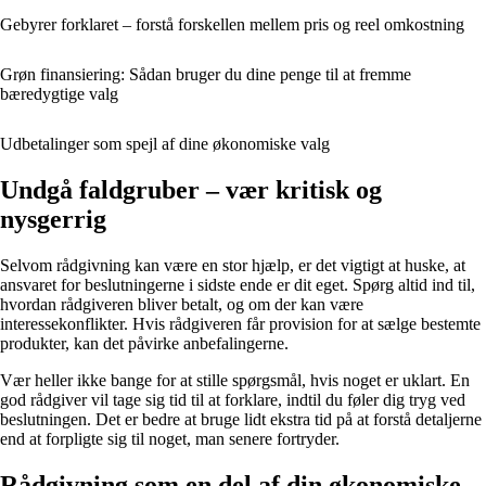
Gebyrer forklaret – forstå forskellen mellem pris og reel omkostning
Grøn finansiering: Sådan bruger du dine penge til at fremme
bæredygtige valg
Udbetalinger som spejl af dine økonomiske valg
Undgå faldgruber – vær kritisk og
nysgerrig
Selvom rådgivning kan være en stor hjælp, er det vigtigt at huske, at
ansvaret for beslutningerne i sidste ende er dit eget. Spørg altid ind til,
hvordan rådgiveren bliver betalt, og om der kan være
interessekonflikter. Hvis rådgiveren får provision for at sælge bestemte
produkter, kan det påvirke anbefalingerne.
Vær heller ikke bange for at stille spørgsmål, hvis noget er uklart. En
god rådgiver vil tage sig tid til at forklare, indtil du føler dig tryg ved
beslutningen. Det er bedre at bruge lidt ekstra tid på at forstå detaljerne
end at forpligte sig til noget, man senere fortryder.
Rådgivning som en del af din økonomiske