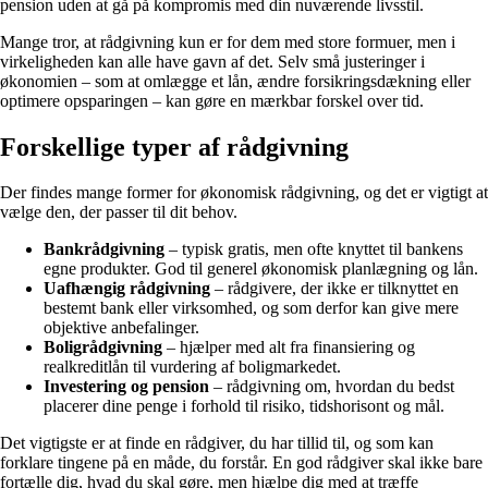
pension uden at gå på kompromis med din nuværende livsstil.
Mange tror, at rådgivning kun er for dem med store formuer, men i
virkeligheden kan alle have gavn af det. Selv små justeringer i
økonomien – som at omlægge et lån, ændre forsikringsdækning eller
optimere opsparingen – kan gøre en mærkbar forskel over tid.
Forskellige typer af rådgivning
Der findes mange former for økonomisk rådgivning, og det er vigtigt at
vælge den, der passer til dit behov.
Bankrådgivning
– typisk gratis, men ofte knyttet til bankens
egne produkter. God til generel økonomisk planlægning og lån.
Uafhængig rådgivning
– rådgivere, der ikke er tilknyttet en
bestemt bank eller virksomhed, og som derfor kan give mere
objektive anbefalinger.
Boligrådgivning
– hjælper med alt fra finansiering og
realkreditlån til vurdering af boligmarkedet.
Investering og pension
– rådgivning om, hvordan du bedst
placerer dine penge i forhold til risiko, tidshorisont og mål.
Det vigtigste er at finde en rådgiver, du har tillid til, og som kan
forklare tingene på en måde, du forstår. En god rådgiver skal ikke bare
fortælle dig, hvad du skal gøre, men hjælpe dig med at træffe