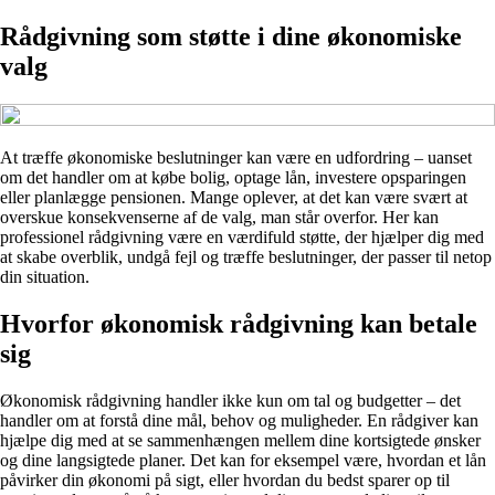
Rådgivning som støtte i dine økonomiske
valg
At træffe økonomiske beslutninger kan være en udfordring – uanset
om det handler om at købe bolig, optage lån, investere opsparingen
eller planlægge pensionen. Mange oplever, at det kan være svært at
overskue konsekvenserne af de valg, man står overfor. Her kan
professionel rådgivning være en værdifuld støtte, der hjælper dig med
at skabe overblik, undgå fejl og træffe beslutninger, der passer til netop
din situation.
Hvorfor økonomisk rådgivning kan betale
sig
Økonomisk rådgivning handler ikke kun om tal og budgetter – det
handler om at forstå dine mål, behov og muligheder. En rådgiver kan
hjælpe dig med at se sammenhængen mellem dine kortsigtede ønsker
og dine langsigtede planer. Det kan for eksempel være, hvordan et lån
påvirker din økonomi på sigt, eller hvordan du bedst sparer op til