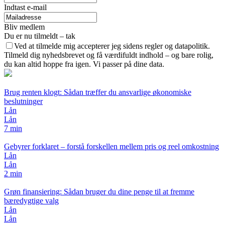
Indtast e-mail
Bliv medlem
Du er nu tilmeldt – tak
Ved at tilmelde mig accepterer jeg sidens regler og datapolitik.
Tilmeld dig nyhedsbrevet og få værdifuldt indhold – og bare rolig,
du kan altid hoppe fra igen. Vi passer på dine data.
Brug renten klogt: Sådan træffer du ansvarlige økonomiske
beslutninger
Lån
Lån
7 min
Gebyrer forklaret – forstå forskellen mellem pris og reel omkostning
Lån
Lån
2 min
Grøn finansiering: Sådan bruger du dine penge til at fremme
bæredygtige valg
Lån
Lån