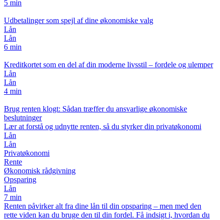
5 min
Udbetalinger som spejl af dine økonomiske valg
Lån
Lån
6 min
Kreditkortet som en del af din moderne livsstil – fordele og ulemper
Lån
Lån
4 min
Brug renten klogt: Sådan træffer du ansvarlige økonomiske
beslutninger
Lær at forstå og udnytte renten, så du styrker din privatøkonomi
Lån
Lån
Privatøkonomi
Rente
Økonomisk rådgivning
Opsparing
Lån
7 min
Renten påvirker alt fra dine lån til din opsparing – men med den
rette viden kan du bruge den til din fordel. Få indsigt i, hvordan du