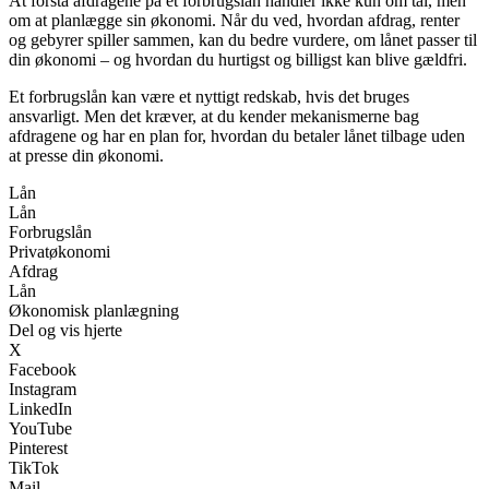
At forstå afdragene på et forbrugslån handler ikke kun om tal, men
om at planlægge sin økonomi. Når du ved, hvordan afdrag, renter
og gebyrer spiller sammen, kan du bedre vurdere, om lånet passer til
din økonomi – og hvordan du hurtigst og billigst kan blive gældfri.
Et forbrugslån kan være et nyttigt redskab, hvis det bruges
ansvarligt. Men det kræver, at du kender mekanismerne bag
afdragene og har en plan for, hvordan du betaler lånet tilbage uden
at presse din økonomi.
Lån
Lån
Forbrugslån
Privatøkonomi
Afdrag
Lån
Økonomisk planlægning
Del og vis hjerte
X
Facebook
Instagram
LinkedIn
YouTube
Pinterest
TikTok
Mail