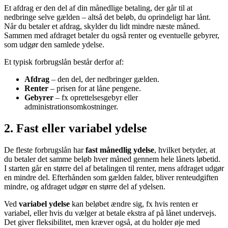
Et afdrag er den del af din månedlige betaling, der går til at
nedbringe selve gælden – altså det beløb, du oprindeligt har lånt.
Når du betaler et afdrag, skylder du lidt mindre næste måned.
Sammen med afdraget betaler du også renter og eventuelle gebyrer,
som udgør den samlede ydelse.
Et typisk forbrugslån består derfor af:
Afdrag
– den del, der nedbringer gælden.
Renter
– prisen for at låne pengene.
Gebyrer
– fx oprettelsesgebyr eller
administrationsomkostninger.
2. Fast eller variabel ydelse
De fleste forbrugslån har
fast månedlig ydelse
, hvilket betyder, at
du betaler det samme beløb hver måned gennem hele lånets løbetid.
I starten går en større del af betalingen til renter, mens afdraget udgør
en mindre del. Efterhånden som gælden falder, bliver renteudgiften
mindre, og afdraget udgør en større del af ydelsen.
Ved
variabel ydelse
kan beløbet ændre sig, fx hvis renten er
variabel, eller hvis du vælger at betale ekstra af på lånet undervejs.
Det giver fleksibilitet, men kræver også, at du holder øje med