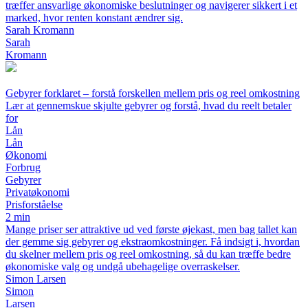
træffer ansvarlige økonomiske beslutninger og navigerer sikkert i et
marked, hvor renten konstant ændrer sig.
Sarah Kromann
Sarah
Kromann
Gebyrer forklaret – forstå forskellen mellem pris og reel omkostning
Lær at gennemskue skjulte gebyrer og forstå, hvad du reelt betaler
for
Lån
Lån
Økonomi
Forbrug
Gebyrer
Privatøkonomi
Prisforståelse
2 min
Mange priser ser attraktive ud ved første øjekast, men bag tallet kan
der gemme sig gebyrer og ekstraomkostninger. Få indsigt i, hvordan
du skelner mellem pris og reel omkostning, så du kan træffe bedre
økonomiske valg og undgå ubehagelige overraskelser.
Simon Larsen
Simon
Larsen