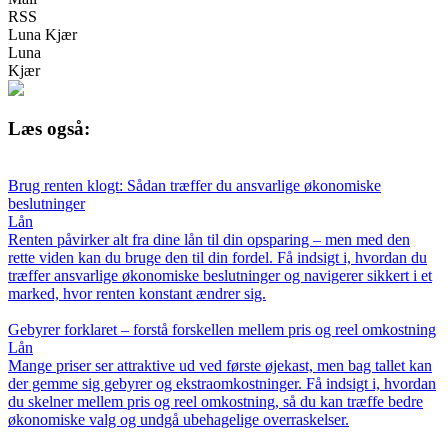
RSS
Luna Kjær
Luna
Kjær
Læs også:
Brug renten klogt: Sådan træffer du ansvarlige økonomiske
beslutninger
Lån
Renten påvirker alt fra dine lån til din opsparing – men med den
rette viden kan du bruge den til din fordel. Få indsigt i, hvordan du
træffer ansvarlige økonomiske beslutninger og navigerer sikkert i et
marked, hvor renten konstant ændrer sig.
Gebyrer forklaret – forstå forskellen mellem pris og reel omkostning
Lån
Mange priser ser attraktive ud ved første øjekast, men bag tallet kan
der gemme sig gebyrer og ekstraomkostninger. Få indsigt i, hvordan
du skelner mellem pris og reel omkostning, så du kan træffe bedre
økonomiske valg og undgå ubehagelige overraskelser.