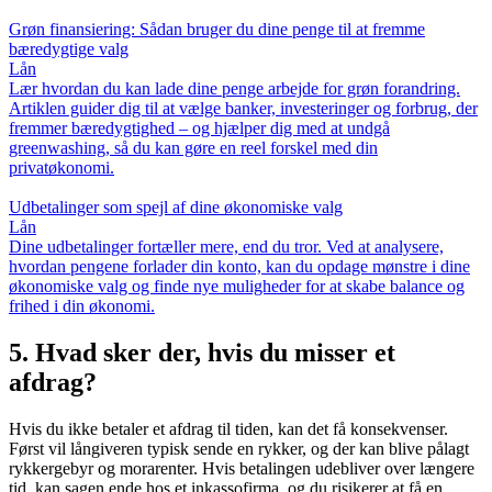
Grøn finansiering: Sådan bruger du dine penge til at fremme
bæredygtige valg
Lån
Lær hvordan du kan lade dine penge arbejde for grøn forandring.
Artiklen guider dig til at vælge banker, investeringer og forbrug, der
fremmer bæredygtighed – og hjælper dig med at undgå
greenwashing, så du kan gøre en reel forskel med din
privatøkonomi.
Udbetalinger som spejl af dine økonomiske valg
Lån
Dine udbetalinger fortæller mere, end du tror. Ved at analysere,
hvordan pengene forlader din konto, kan du opdage mønstre i dine
økonomiske valg og finde nye muligheder for at skabe balance og
frihed i din økonomi.
5. Hvad sker der, hvis du misser et
afdrag?
Hvis du ikke betaler et afdrag til tiden, kan det få konsekvenser.
Først vil långiveren typisk sende en rykker, og der kan blive pålagt
rykkergebyr og morarenter. Hvis betalingen udebliver over længere
tid, kan sagen ende hos et inkassofirma, og du risikerer at få en