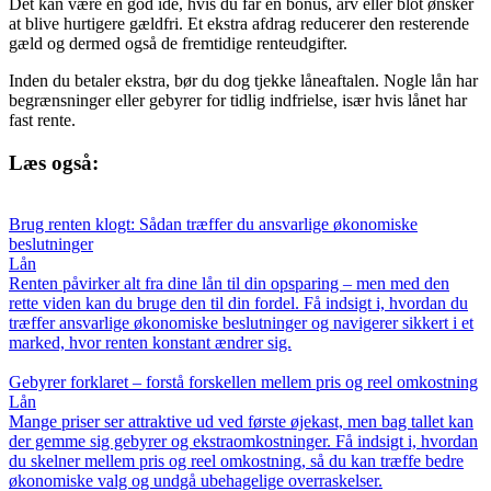
Det kan være en god idé, hvis du får en bonus, arv eller blot ønsker
at blive hurtigere gældfri. Et ekstra afdrag reducerer den resterende
gæld og dermed også de fremtidige renteudgifter.
Inden du betaler ekstra, bør du dog tjekke låneaftalen. Nogle lån har
begrænsninger eller gebyrer for tidlig indfrielse, især hvis lånet har
fast rente.
Læs også:
Brug renten klogt: Sådan træffer du ansvarlige økonomiske
beslutninger
Lån
Renten påvirker alt fra dine lån til din opsparing – men med den
rette viden kan du bruge den til din fordel. Få indsigt i, hvordan du
træffer ansvarlige økonomiske beslutninger og navigerer sikkert i et
marked, hvor renten konstant ændrer sig.
Gebyrer forklaret – forstå forskellen mellem pris og reel omkostning
Lån
Mange priser ser attraktive ud ved første øjekast, men bag tallet kan
der gemme sig gebyrer og ekstraomkostninger. Få indsigt i, hvordan
du skelner mellem pris og reel omkostning, så du kan træffe bedre
økonomiske valg og undgå ubehagelige overraskelser.