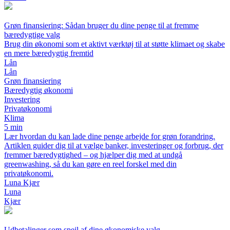
Grøn finansiering: Sådan bruger du dine penge til at fremme
bæredygtige valg
Brug din økonomi som et aktivt værktøj til at støtte klimaet og skabe
en mere bæredygtig fremtid
Lån
Lån
Grøn finansiering
Bæredygtig økonomi
Investering
Privatøkonomi
Klima
5 min
Lær hvordan du kan lade dine penge arbejde for grøn forandring.
Artiklen guider dig til at vælge banker, investeringer og forbrug, der
fremmer bæredygtighed – og hjælper dig med at undgå
greenwashing, så du kan gøre en reel forskel med din
privatøkonomi.
Luna Kjær
Luna
Kjær
Udbetalinger som spejl af dine økonomiske valg