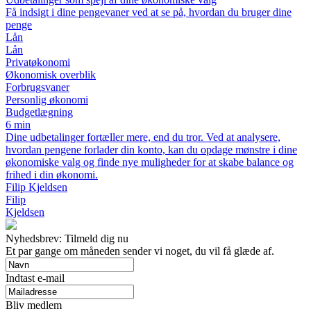
Få indsigt i dine pengevaner ved at se på, hvordan du bruger dine
penge
Lån
Lån
Privatøkonomi
Økonomisk overblik
Forbrugsvaner
Personlig økonomi
Budgetlægning
6 min
Dine udbetalinger fortæller mere, end du tror. Ved at analysere,
hvordan pengene forlader din konto, kan du opdage mønstre i dine
økonomiske valg og finde nye muligheder for at skabe balance og
frihed i din økonomi.
Filip Kjeldsen
Filip
Kjeldsen
Nyhedsbrev: Tilmeld dig nu
Et par gange om måneden sender vi noget, du vil få glæde af.
Indtast e-mail
Bliv medlem