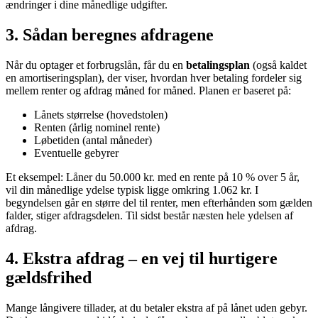
ændringer i dine månedlige udgifter.
3. Sådan beregnes afdragene
Når du optager et forbrugslån, får du en
betalingsplan
(også kaldet
en amortiseringsplan), der viser, hvordan hver betaling fordeler sig
mellem renter og afdrag måned for måned. Planen er baseret på:
Lånets størrelse (hovedstolen)
Renten (årlig nominel rente)
Løbetiden (antal måneder)
Eventuelle gebyrer
Et eksempel: Låner du 50.000 kr. med en rente på 10 % over 5 år,
vil din månedlige ydelse typisk ligge omkring 1.062 kr. I
begyndelsen går en større del til renter, men efterhånden som gælden
falder, stiger afdragsdelen. Til sidst består næsten hele ydelsen af
afdrag.
4. Ekstra afdrag – en vej til hurtigere
gældsfrihed
Mange långivere tillader, at du betaler ekstra af på lånet uden gebyr.