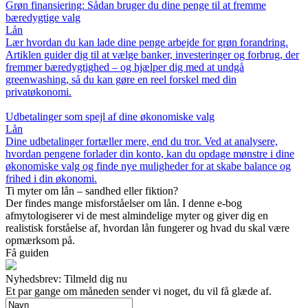
Grøn finansiering: Sådan bruger du dine penge til at fremme
bæredygtige valg
Lån
Lær hvordan du kan lade dine penge arbejde for grøn forandring.
Artiklen guider dig til at vælge banker, investeringer og forbrug, der
fremmer bæredygtighed – og hjælper dig med at undgå
greenwashing, så du kan gøre en reel forskel med din
privatøkonomi.
Udbetalinger som spejl af dine økonomiske valg
Lån
Dine udbetalinger fortæller mere, end du tror. Ved at analysere,
hvordan pengene forlader din konto, kan du opdage mønstre i dine
økonomiske valg og finde nye muligheder for at skabe balance og
frihed i din økonomi.
Ti myter om lån – sandhed eller fiktion?
Der findes mange misforståelser om lån. I denne e-bog
afmytologiserer vi de mest almindelige myter og giver dig en
realistisk forståelse af, hvordan lån fungerer og hvad du skal være
opmærksom på.
Få guiden
Nyhedsbrev: Tilmeld dig nu
Et par gange om måneden sender vi noget, du vil få glæde af.